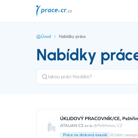
Úvod
Nabídky práce
Nabídky prác
ATALIAN CZ s.r.o.
|
Pelhřimov, CZ
Práce na zkrácený úvazek
Zatím zareagov