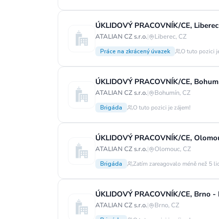
ATALIAN CZ s.r.o.
|
Liberec, CZ
Práce na zkrácený úvazek
O tuto pozici j
ÚKLIDOVÝ PRACOVNÍK/CE, Bohumín 
ATALIAN CZ s.r.o.
|
Bohumín, CZ
Brigáda
O tuto pozici je zájem!
ÚKLIDOVÝ PRACOVNÍK/CE, Olomouc
ATALIAN CZ s.r.o.
|
Olomouc, CZ
Brigáda
Zatím zareagovalo méně než 5 li
ÚKLIDOVÝ PRACOVNÍK/CE, Brno - b
ATALIAN CZ s.r.o.
|
Brno, CZ