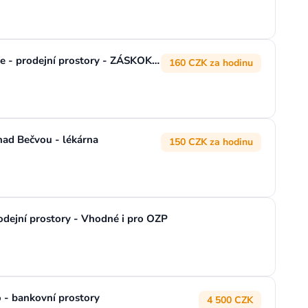
ÚKLIDOVÝ PRACOVNÍK/CE, Mstětice - prodejní prostory - ZÁSKOK V DOBĚ DOVOLENÝCH
160 CZK za hodinu
ad Bečvou - lékárna
150 CZK za hodinu
ejní prostory - Vhodné i pro OZP
 bankovní prostory
4 500 CZK