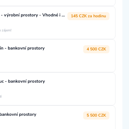
ÚKLIDOVÝ PRACOVNÍK/CE, Liberec - výrobní prostory - Vhodné i pro OZP
145 CZK za hodinu
e zájem!
- bankovní prostory
4 500 CZK
 - bankovní prostory
dí
ankovní prostory
5 500 CZK