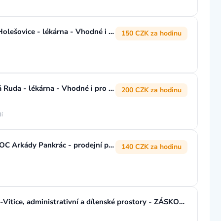
ÚKLIDOVÝ PRACOVNÍK/CE, Praha Holešovice - lékárna - Vhodné i pro OZP
150 CZK za hodinu
ÚKLIDOVÝ PRACOVNÍK/CE, Železná Ruda - lékárna - Vhodné i pro OZP
200 CZK za hodinu
dí
ÚKLIDOVÝ PRACOVNÍK/CE, Praha, OC Arkády Pankrác - prodejní prostory - Vhodné i pro OZP
140 CZK za hodinu
ÚKLIDOVÝ PRACOVNÍK/CE, Kouřim-Vitice, administrativní a dílenské prostory - ZÁSKOK V DOBĚ DOVOLENÉ