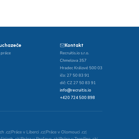
 uchazeče
Kontakt
 práce
Recruitis.io s.r.o.
Chmelova 357
Hradec Králové 500 03
ičo: 27 50 83 91
dič: CZ 27 50 83 91
info@recruitis.io
+420 724 500 898
ch .cz
|
Práce v Liberci .cz
|
Práce v Olomouci .cz
|
šiciach .sk
|
Práca v Prešove .sk
|
Práca v Trenčíne .sk
|