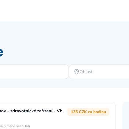
e
Oblast
ÚKLIDOVÝ PRACOVNÍK/CE, Pelhřimov - zdravotnické zařízení - Vhodné i pro OZP
135 CZK za hodinu
alo méně než 5 lidí