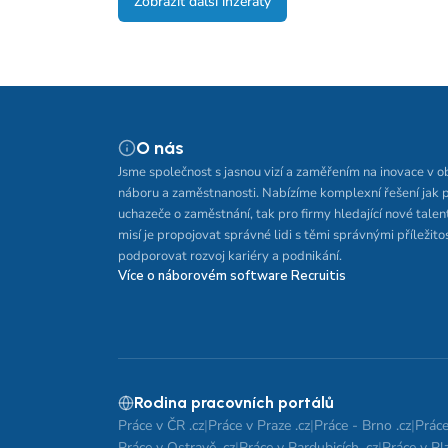
Zobrazit další inzeráty
O nás
Jsme společnost s jasnou vizí a zaměřením na inovace v o
náboru a zaměstnanosti. Nabízíme komplexní řešení jak 
uchazeče o zaměstnání, tak pro firmy hledající nové talen
misí je propojovat správné lidi s těmi správnými příležito
podporovat rozvoj kariéry a podnikání.
Více o náborovém software Recruitis
Rodina pracovních portálů
Práce v ČR .cz
|
Práce v Praze .cz
|
Práce - Brno .cz
|
Práce
Práce v Ostravě .cz
|
Práce v Pardubicích .cz
|
Práce v Plz