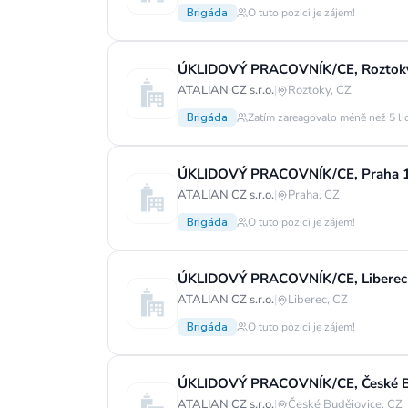
Brigáda
O tuto pozici je zájem!
ÚKLIDOVÝ PRACOVNÍK/CE, Roztoky u
ATALIAN CZ s.r.o.
|
Roztoky, CZ
Brigáda
Zatím zareagovalo méně než 5 li
ATALIAN CZ s.r.o.
|
Praha, CZ
Brigáda
O tuto pozici je zájem!
ATALIAN CZ s.r.o.
|
Liberec, CZ
Brigáda
O tuto pozici je zájem!
ATALIAN CZ s.r.o.
|
České Budějovice, CZ