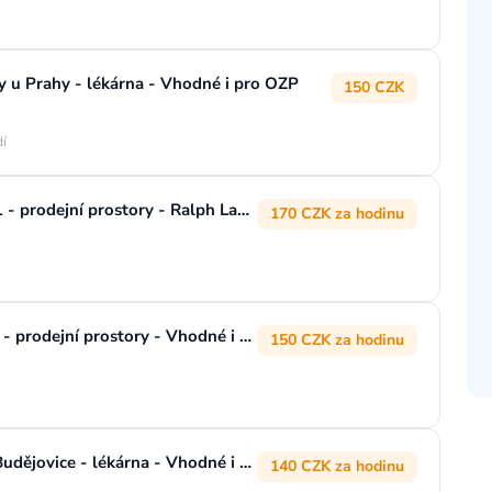
 Prahy - lékárna - Vhodné i pro OZP
150 CZK
dí
ÚKLIDOVÝ PRACOVNÍK/CE, Praha 1 - prodejní prostory - Ralph Lauren
170 CZK za hodinu
ÚKLIDOVÝ PRACOVNÍK/CE, Liberec - prodejní prostory - Vhodné i pro OZP
150 CZK za hodinu
ÚKLIDOVÝ PRACOVNÍK/CE, České Budějovice - lékárna - Vhodné i pro OZP
140 CZK za hodinu