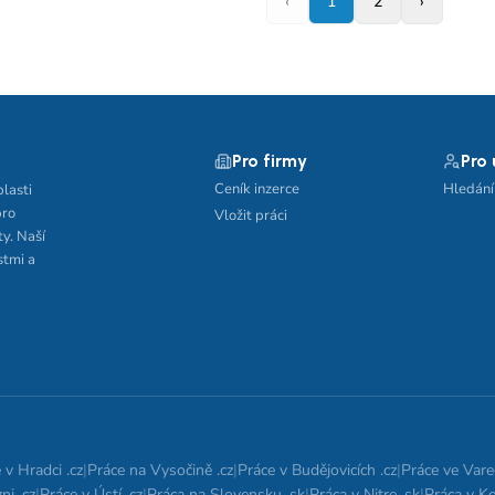
‹
1
2
›
Pro firmy
Pro
Ceník inzerce
Hledání
blasti
pro
Vložit práci
ty. Naší
stmi a
 v Hradci .cz
|
Práce na Vysočině .cz
|
Práce v Budějovicích .cz
|
Práce ve Vare
ni .cz
|
Práce v Ústí .cz
|
Práca na Slovensku .sk
|
Práca v Nitre .sk
|
Práca v Ko