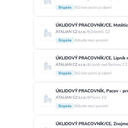
Brigáda
O tuto pozici je zájem!
ATALIAN CZ s.r.o.
|
Zeleneč, CZ
Brigáda
Buďte mezi prvními!
ÚKLIDOVÝ PRACOVNÍK/CE, Lipník n
ATALIAN CZ s.r.o.
|
Lipník nad Bečvou, CZ
Brigáda
O tuto pozici je zájem!
ÚKLIDOVÝ PRACOVNÍK, Pacov - prod
ATALIAN CZ s.r.o.
|
Pacov, CZ
Brigáda
Buďte mezi prvními!
ÚKLIDOVÝ PRACOVNÍK/CE, Znojmo -