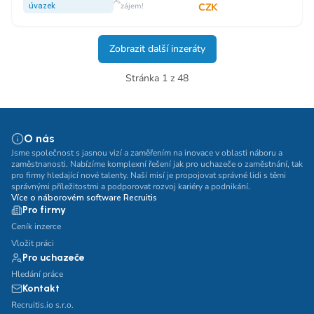
úvazek
zájem!
CZK
Zobrazit další inzeráty
Stránka 1 z 48
O nás
Jsme společnost s jasnou vizí a zaměřením na inovace v oblasti náboru a
zaměstnanosti. Nabízíme komplexní řešení jak pro uchazeče o zaměstnání, tak
pro firmy hledající nové talenty. Naší misí je propojovat správné lidi s těmi
správnými příležitostmi a podporovat rozvoj kariéry a podnikání.
Více o náborovém software Recruitis
Pro firmy
Ceník inzerce
Vložit práci
Pro uchazeče
Hledání práce
Kontakt
Recruitis.io s.r.o.