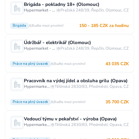
Brigáda - pokladny 18+ (Olomouc)
Vzdělání
Hypermarket - Olomouc
|
Pražská 248/39, Řepčín, Olomouc, CZ
Vzdělání není podstatné
Základní
150 - 185 CZK za hodinu
Brigáda
Buďte mezi prvními!
Odborné vyučení bez maturity
Středoškolské nebo odborné vyučení s maturitou
Údržbář - elektrikář (Olomouc)
Hypermarket - Olomouc
|
Pražská 248/39, Řepčín, Olomouc, CZ
Vyšší odborné
Bakalářské
Vysokoškolské / universitní
43 035 CZK
Práce na plný úvazek
Buďte mezi prvními!
MBA, MBT, postgraduální studium
Pracovník na výdej jídel a obsluha grilu (Opava)
Hypermarket - Opava
|
Těšínská 2830/83, Předměstí, Opava, CZ
35 700 CZK
Práce na plný úvazek
Buďte mezi prvními!
Vedoucí týmu v pekařství - výroba (Opava)
Hypermarket - Opava
|
Těšínská 2830/83, Předměstí, Opava, CZ