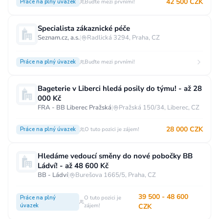
42 500 CZK
Práce na plný úvazek
Buďte mezi prvními!
Specialista zákaznické péče
Seznam.cz, a.s.
|
Radlická 3294, Praha, CZ
Práce na plný úvazek
Buďte mezi prvními!
Bageterie v Liberci hledá posily do týmu! - až 28
000 Kč
FRA - BB Liberec Pražská
|
Pražská 150/34, Liberec, CZ
28 000 CZK
Práce na plný úvazek
O tuto pozici je zájem!
Hledáme vedoucí směny do nové pobočky BB
Ládví! - až 48 600 Kč
BB - Ládví
|
Burešova 1665/5, Praha, CZ
39 500 - 48 600
Práce na plný
O tuto pozici je
úvazek
zájem!
CZK