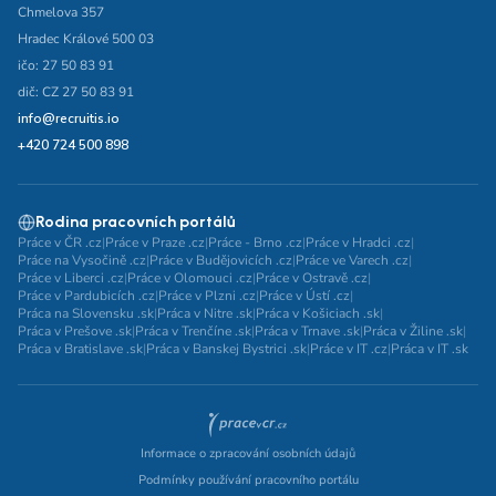
Chmelova 357
Hradec Králové 500 03
ičo: 27 50 83 91
dič: CZ 27 50 83 91
info@recruitis.io
+420 724 500 898
Rodina pracovních portálů
Práce v ČR .cz
|
Práce v Praze .cz
|
Práce - Brno .cz
|
Práce v Hradci .cz
|
Práce na Vysočině .cz
|
Práce v Budějovicích .cz
|
Práce ve Varech .cz
|
Práce v Liberci .cz
|
Práce v Olomouci .cz
|
Práce v Ostravě .cz
|
Práce v Pardubicích .cz
|
Práce v Plzni .cz
|
Práce v Ústí .cz
|
Práca na Slovensku .sk
|
Práca v Nitre .sk
|
Práca v Košiciach .sk
|
Práca v Prešove .sk
|
Práca v Trenčíne .sk
|
Práca v Trnave .sk
|
Práca v Žiline .sk
|
Práca v Bratislave .sk
|
Práca v Banskej Bystrici .sk
|
Práce v IT .cz
|
Práca v IT .sk
Informace o zpracování osobních údajů
Podmínky používání pracovního portálu