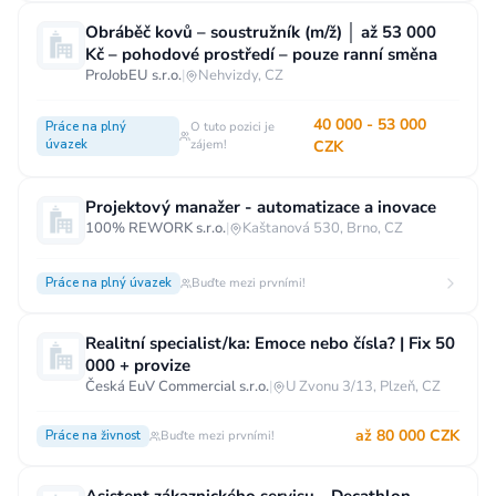
Obráběč kovů – soustružník (m/ž) │ až 53 000
Kč – pohodové prostředí – pouze ranní směna
ProJobEU s.r.o.
|
Nehvizdy, CZ
40 000 - 53 000
Práce na plný
O tuto pozici je
úvazek
zájem!
CZK
Projektový manažer - automatizace a inovace
100% REWORK s.r.o.
|
Kaštanová 530, Brno, CZ
Práce na plný úvazek
Buďte mezi prvními!
Realitní specialist/ka: Emoce nebo čísla? | Fix 50
000 + provize
Česká EuV Commercial s.r.o.
|
U Zvonu 3/13, Plzeň, CZ
až 80 000 CZK
Práce na živnost
Buďte mezi prvními!