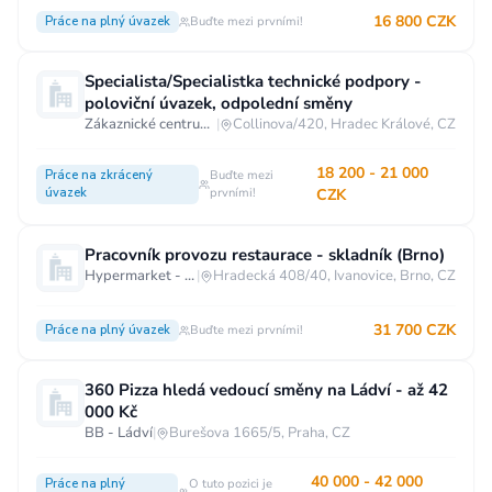
16 800 CZK
Práce na plný úvazek
Buďte mezi prvními!
Specialista/Specialistka technické podpory -
poloviční úvazek, odpolední směny
Zákaznické centrum T-Mobile
|
Collinova/420, Hradec Králové, CZ
18 200 - 21 000
Práce na zkrácený
Buďte mezi
úvazek
prvními!
CZK
Pracovník provozu restaurace - skladník (Brno)
Hypermarket - Brno
|
Hradecká 408/40, Ivanovice, Brno, CZ
31 700 CZK
Práce na plný úvazek
Buďte mezi prvními!
360 Pizza hledá vedoucí směny na Ládví - až 42
000 Kč
BB - Ládví
|
Burešova 1665/5, Praha, CZ
40 000 - 42 000
Práce na plný
O tuto pozici je