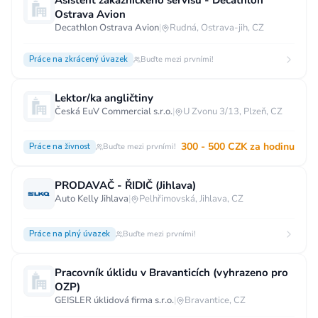
Asistent zákaznického servisu - Decathlon
Ostrava Avion
Decathlon Ostrava Avion
|
Rudná, Ostrava-jih, CZ
Práce na zkrácený úvazek
Buďte mezi prvními!
Lektor/ka angličtiny
Česká EuV Commercial s.r.o.
|
U Zvonu 3/13, Plzeň, CZ
300 - 500 CZK za hodinu
Práce na živnost
Buďte mezi prvními!
PRODAVAČ - ŘIDIČ (Jihlava)
Auto Kelly Jihlava
|
Pelhřimovská, Jihlava, CZ
Práce na plný úvazek
Buďte mezi prvními!
Pracovník úklidu v Bravanticích (vyhrazeno pro
OZP)
GEISLER úklidová firma s.r.o.
|
Bravantice, CZ